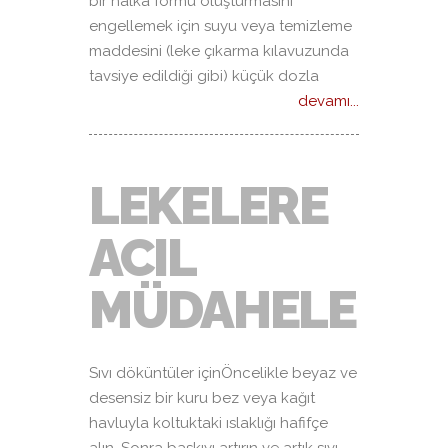
bir halka formu oluşturmasını
engellemek için suyu veya temizleme
maddesini (leke çıkarma kılavuzunda
tavsiye edildiği gibi) küçük dozla
devamı...
LEKELERE
ACIL
MÜDAHELE
Sıvı döküntüler içinÖncelikle beyaz ve
desensiz bir kuru bez veya kağıt
havluyla koltuktaki ıslaklığı hafifçe
alın. Sonra baskıyı artırın ve artık sıvı