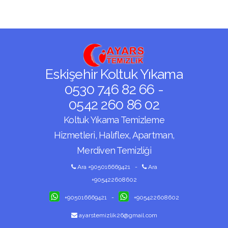
Eskişehir Koltuk Yıkama
0530 746 82 66 -
0542 260 86 02
Koltuk Yıkama Temizleme
Hizmetleri, Halıflex, Apartman,
Merdiven Temizliği
Ara +905016669421
-
Ara
+905422608602
+905016669421
-
+905422608602
ayarstemizlik26@gmail.com