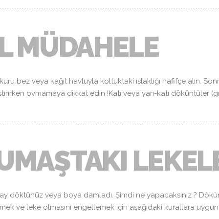
IL MÜDAHELE
uru bez veya kağıt havluyla koltuktaki ıslaklığı hafifçe alın. Sonr
Bastırırken ovmamaya dikkat edin !Katı veya yarı-katı döküntüler 
UMAŞTAKI LEKEL
ay döktünüz veya boya damladı. Şimdi ne yapacaksınız ? Dökün
tmek ve leke olmasını engellemek için aşağıdaki kurallara uygun