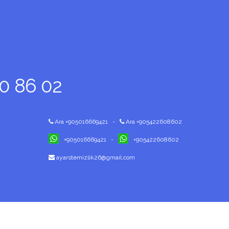
60 86 02
Ara +905016669421
-
Ara +905422608602
+905016669421
-
+905422608602
ayarstemizlik26@gmail.com