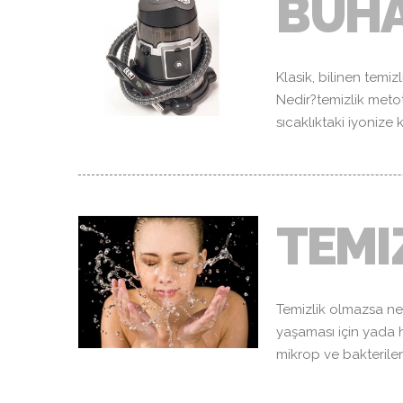
BUHA
Klasik, bilinen temiz
Nedir?temizlik meto
sıcaklıktaki iyonize
TEMI
Temizlik olmazsa ne o
yaşaması için yada h
mikrop ve bakterilerd