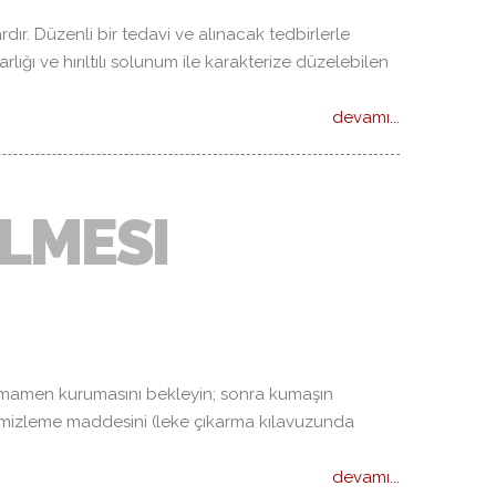
dır. Düzenli bir tedavi ve alınacak tedbirlerle
ığı ve hırıltılı solunum ile karakterize düzelebilen
devamı...
ILMESI
amamen kurumasını bekleyin; sonra kumaşın
 temizleme maddesini (leke çıkarma kılavuzunda
devamı...