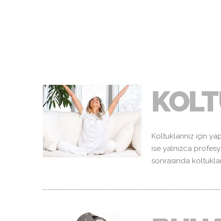
DIĞER
KOLT
Koltuklarınız için y
ise yalnızca profesy
sonrasında koltuklar