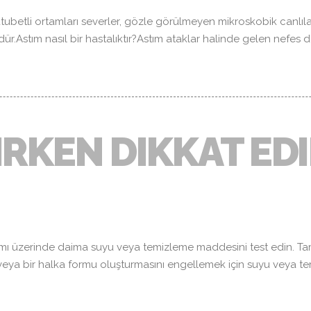
utubetli ortamları severler, gözle görülmeyen mikroskobik canlılar
Astım nasıl bir hastalıktır?Astım ataklar halinde gelen nefes darl
IRKEN DIKKAT ED
mı üzerinde daima suyu veya temizleme maddesini test edin. T
nı veya bir halka formu oluşturmasını engellemek için suyu veya