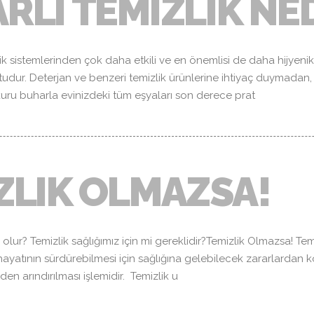
RLI TEMIZLIK NE
lik sistemlerinden çok daha etkili ve en önemlisi de daha hijyenik
tudur. Deterjan ve benzeri temizlik ürünlerine ihtiyaç duymadan,
 kuru buharla evinizdeki tüm eşyaları son derece prat
ZLIK OLMAZSA!
lur? Temizlik sağlığımız için mi gereklidir?Temizlik Olmazsa! Temiz
ayatının sürdürebilmesi için sağlığına gelebilecek zararlardan 
en arındırılması işlemidir. Temizlik u