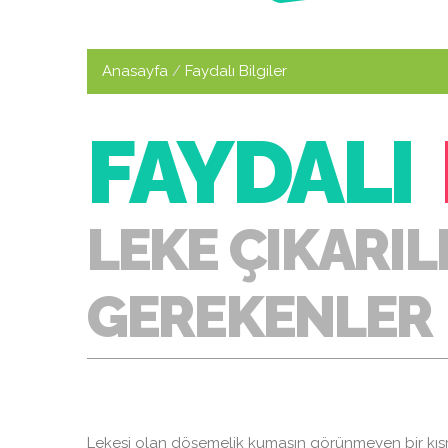
Anasayfa
Faydalı Bilgiler
FAYDALI
LEKE ÇIKARIL
GEREKENLER
Lekesi olan döşemelik kumaşın görünmeyen bir kıs