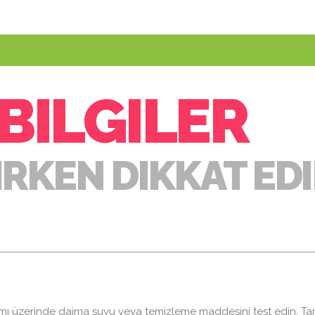
BILGILER
IRKEN DIKKAT ED
mı üzerinde daima suyu veya temizleme maddesini test edin. T