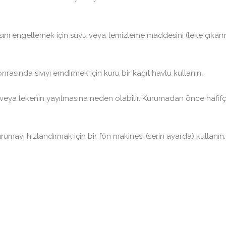
sını engellemek için suyu veya temizleme maddesini (leke çıkarm
nrasında sıvıyı emdirmek için kuru bir kağıt havlu kullanın.
 veya lekenin yayılmasına neden olabilir. Kurumadan önce hafifç
urumayı hızlandırmak için bir fön makinesi (serin ayarda) kullan