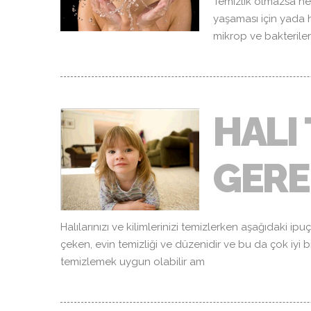
Temizlik olmazsa ne o
yaşaması için yada h
mikrop ve bakterilerd
HALI
GERE
Halılarınızı ve kilimlerinizi temizlerken aşağıdaki ip
çeken, evin temizliği ve düzenidir ve bu da çok iyi bi
temizlemek uygun olabilir am