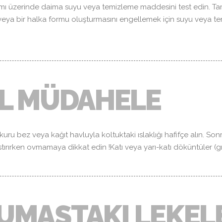
mı üzerinde daima suyu veya temizleme maddesini test edin. T
nı veya bir halka formu oluşturmasını engellemek için suyu veya
IL MÜDAHELE
uru bez veya kağıt havluyla koltuktaki ıslaklığı hafifçe alın. Sonr
Bastırırken ovmamaya dikkat edin !Katı veya yarı-katı döküntüler 
UMAŞTAKI LEKEL