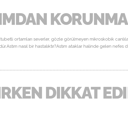
TIMDAN KORUNMA
utubetli ortamları severler, gözle görülmeyen mikroskobik canlılar
Astım nasıl bir hastalıktır?Astım ataklar halinde gelen nefes darl
IRKEN DIKKAT ED