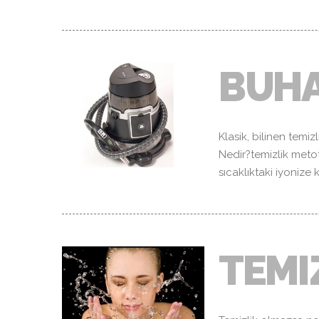
BUHA
Klasik, bilinen temiz
Nedir?temizlik meto
sıcaklıktaki iyonize
TEMI