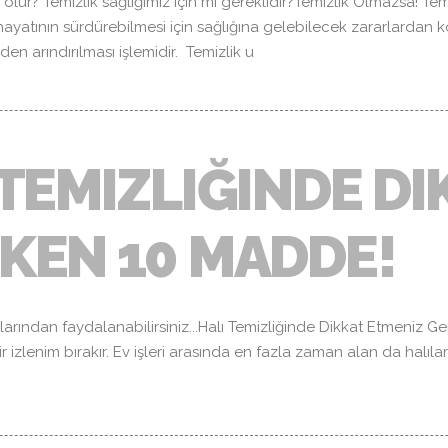
lur? Temizlik sağlığımız için mi gereklidir?Temizlik Olmazsa! Temiz
ayatının sürdürebilmesi için sağlığına gelebilecek zararlardan 
en arındırılması işlemidir. Temizlik u
 TEMIZLIĞINDE D
KEN 10 MADDE!
uçlarından faydalanabilirsiniz...Halı Temizliğinde Dikkat Etmeniz G
r izlenim bırakır. Ev işleri arasında en fazla zaman alan da halıla