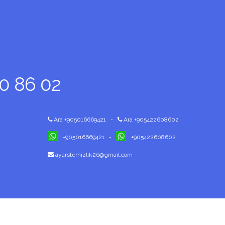
60 86 02
Ara +905016669421
-
Ara +905422608602
+905016669421
-
+905422608602
ayarstemizlik26@gmail.com