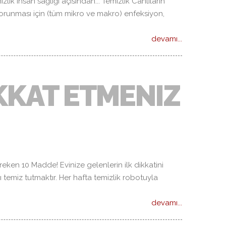
lik insan sağlığı açısından... Temizlik Canlıların
korunması için (tüm mikro ve makro) enfeksiyon,
devamı...
IKKAT ETMENIZ
ereken 10 Madde! Evinize gelenlerin ilk dikkatini
rı temiz tutmaktır. Her hafta temizlik robotuyla
devamı...