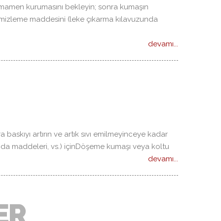
amamen kurumasını bekleyin; sonra kumaşın
 temizleme maddesini (leke çıkarma kılavuzunda
devamı...
a baskıyı artırın ve artık sıvı emilmeyinceye kadar
(gıda maddeleri, vs.) içinDöşeme kumaşı veya koltu
devamı...
ER